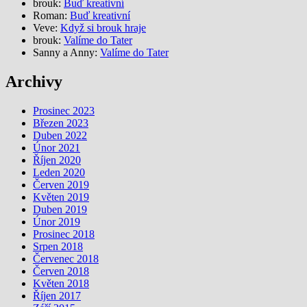
brouk
:
Buď kreativní
Roman
:
Buď kreativní
Veve
:
Když si brouk hraje
brouk
:
Valíme do Tater
Sanny a Anny
:
Valíme do Tater
Archivy
Prosinec 2023
Březen 2023
Duben 2022
Únor 2021
Říjen 2020
Leden 2020
Červen 2019
Květen 2019
Duben 2019
Únor 2019
Prosinec 2018
Srpen 2018
Červenec 2018
Červen 2018
Květen 2018
Říjen 2017