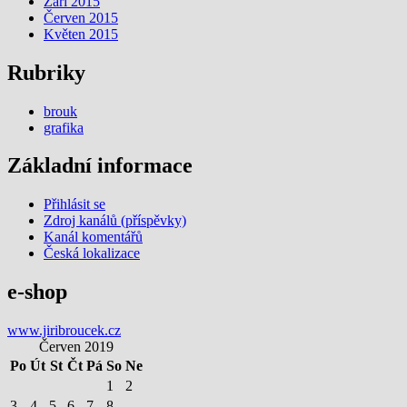
Září 2015
Červen 2015
Květen 2015
Rubriky
brouk
grafika
Základní informace
Přihlásit se
Zdroj kanálů (příspěvky)
Kanál komentářů
Česká lokalizace
e-shop
www.jiribroucek.cz
Červen 2019
Po
Út
St
Čt
Pá
So
Ne
1
2
3
4
5
6
7
8
9