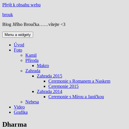
Přejít k obsahu webu
brouk
Blog Jiřího Broučka……vítejte <3
Menu a widgety
Úvod
Foto
Kamil
Příroda
Makro
Zahrada
Zahrada 2015
Ceremonie s Romanem a Naskem
Ceremonie 2015
Zahrada 2014
Ceremonie s Mírou a Janičkou
Nebesa
Video
Grafika
Dharma