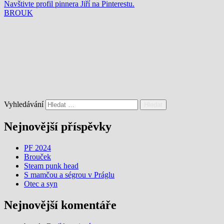
Navštivte profil pinnera Jiří na Pinterestu.
BROUK
Vyhledávání
Nejnovější příspěvky
PF 2024
Brouček
Steam punk head
S mamčou a ségrou v Práglu
Otec a syn
Nejnovější komentáře